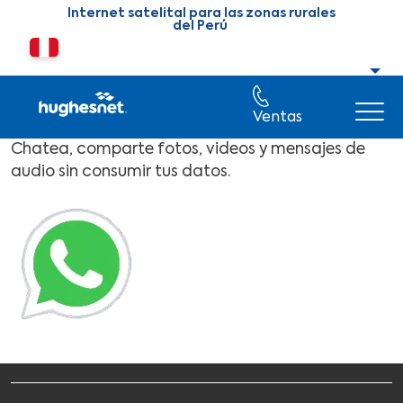
Skip to main content
Internet satelital para las zonas rurales
del Perú
Cambiar país o región
Ventas
Chatea, comparte fotos, videos y mensajes de
audio sin consumir tus datos.
Image