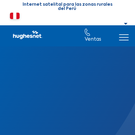
Skip to main content
Internet satelital para las zonas rurales
del Perú
Cambiar país o región
Ventas