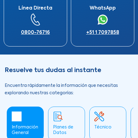
Línea Directa
WhatsApp
0800-76716
+51 1 7097858
Resuelve tus dudas al instante
Encuentra rápidamente la información que necesitas
explorando nuestras categorías:
Información
Planes de
Técnico
A
General
Datos
C