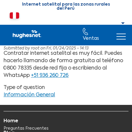
Skip to main content
Internet satelital para las zonas rurales
del Perú
Cambiar país o región
Ventas
Submitted by
root
on
Fri, 01/24/2025 - 14:13
Contratar internet satelital es muy fácil. Puedes
hacerlo llamando de forma gratuita al teléfono
0800 78335 desde red fija o escribiendo al
WhatsApp
+51 936 260 726
Type of question
Información General
Home
Preguntas Frecuentes