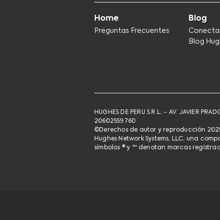
Home
Blog
Preguntas Frecuentes
Conecta
Blog Hug
HUGHES DE PERU S.R.L. - AV. JAVIER PRA
20602559760. ​
©Derechos de autor y reproducción 2025
Hughes Network Systems, LLC, una compañí
símbolos ® y ™ denotan marcas registrada